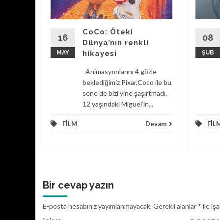
syonlarını
odasının
CoCo: Öteki
im.Çünkü
16
08
Dünya’nın renkli
 çok...
MAY
hikayesi
ŞUB
Devam
Animasyonlarını 4 gözle
beklediğimiz Pixar,Coco ile bu
sene de bizi yine şaşırtmadı.
12 yaşındaki Miguel’in...
FİLM
Devam
FİL
Bir cevap yazın
E-posta hesabınız yayımlanmayacak.
Gerekli alanlar
*
ile iş