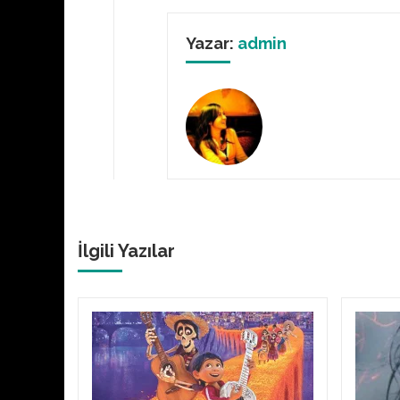
Yazar:
admin
İlgili Yazılar
eğil
ades