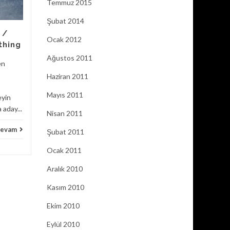
Temmuz 2015
Alejandro González Iñárritu,
zor ama güzel filmlerin
Şubat 2014
yönetmeni... Fantastik
 /
öğeleri,filmelerine
Ocak 2012
thing
serpiştirmesi,bu...
Ağustos 2011
en
FİLM
Devam
FİLM
Haziran 2011
Mayıs 2011
eyin
 aday...
Nisan 2011
evam
Şubat 2011
Ocak 2011
Aralık 2010
Kasım 2010
Ekim 2010
Eylül 2010