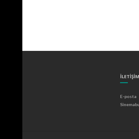
İLETIŞI
E-posta
Sinemab