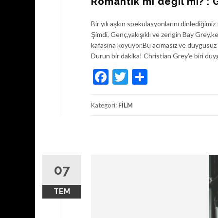
Romantik mi değil mi? : 
Bir yılı aşkın spekulasyonlarını dinlediği
Şimdi, Genç,yakışıklı ve zengin Bay Grey,k
kafasına koyuyor.Bu acımasız ve duygusuz 
Durun bir dakika! Christian Grey’e biri duy
Facebook
Twitter
Share
Kategori:
FİLM
07
TEM