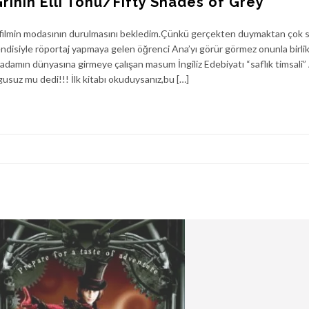
Grinin Elli Tonu/Fifty Shades of Grey
miz filmin modasının durulmasını bekledim.Çünkü gerçekten duymaktan çok sı
endisiyle röportaj yapmaya gelen öğrenci Ana’yı görür görmez onunla birli
adamın dünyasına girmeye çalışan masum İngiliz Edebiyatı “saflık timsali
gusuz mu dedi!!! İlk kitabı okuduysanız,bu […]