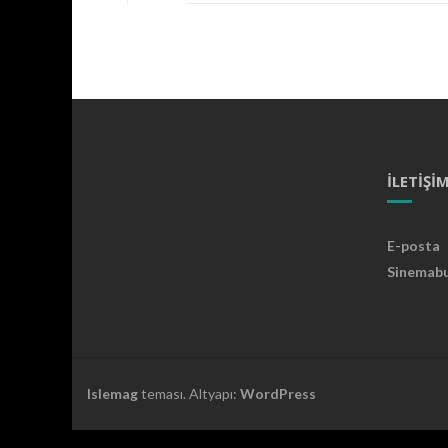
İLETIŞI
E-posta
Sinemab
Islemag
teması. Altyapı:
WordPress