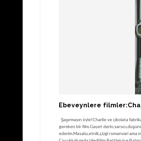
Ebeveynlere filmler:Cha
Şaşırmayın öyle!Charlie ve çikolata fabrika
gereken bir film.Gayet derin,sarsıcı,düşünd
ederim.Masalsı,etnik,çizgi romanvari ama m
Çocukluğumda izlediğim Bettlejuice,Batman 