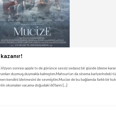
kazanır!
.Vizyon sonrası apple tv de görünce sessiz sedasız bir günde izleme karar
 yorumları duymuş,duymakla kalmıştım.Mahsun’un da sinema kariyerindeki tüm
n kendini izletmesini de sevmiştim.Mucize de bu bağlamda farklı bir kul
etin okumaları var,ama doğudaki 60’ların […]