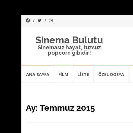
Sinema Bulutu
Sinemasız hayat, tuzsuz
popcorn gibidir!
İçeriğe
ANA SAYFA
FİLM
LİSTE
ÖZEL DOSYA
atla
Ay:
Temmuz 2015