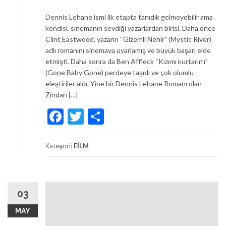
Dennis Lehane ismi ilk etapta tanıdık gelmeyebilir ama
kendisi, sinemanın sevdiği yazarlardan birisi. Daha önce
Clint Eastwood, yazarın “Gizemli Nehir” (Mystic River)
adlı romanını sinemaya uyarlamış ve büyük başarı elde
etmişti. Daha sonra da Ben Affleck “Kızımı kurtarın’ı”
(Gone Baby Gone) perdeye taşıdı ve çok olumlu
eleştiriler aldı. Yine bir Dennis Lehane Romanı olan
Zindan […]
Facebook
Twitter
Share
Kategori:
FİLM
03
MAY