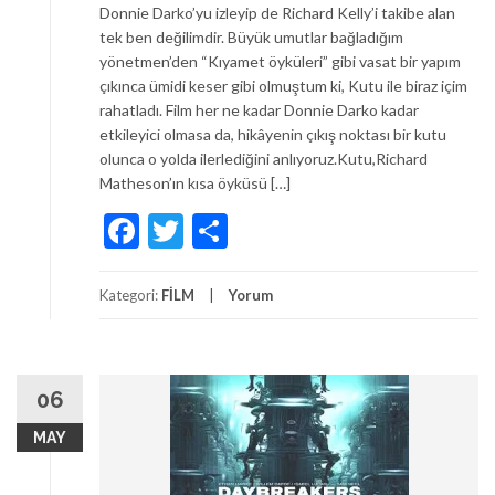
Donnie Darko’yu izleyip de Richard Kelly’i takibe alan
tek ben değilimdir. Büyük umutlar bağladığım
yönetmen’den “Kıyamet öyküleri” gibi vasat bir yapım
çıkınca ümidi keser gibi olmuştum ki, Kutu ile biraz içim
rahatladı. Film her ne kadar Donnie Darko kadar
etkileyici olmasa da, hikâyenin çıkış noktası bir kutu
olunca o yolda ilerlediğini anlıyoruz.Kutu,Richard
Matheson’ın kısa öyküsü […]
Facebook
Twitter
Share
Kategori:
FİLM
Yorum
06
MAY