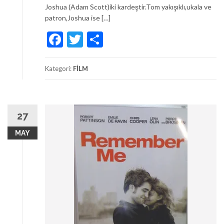
Joshua (Adam Scott)iki kardeştir.Tom yakışıklı,ukala ve
patron,Joshua ise […]
Facebook
Twitter
Share
Kategori:
FİLM
27
MAY