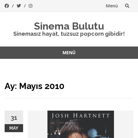
Menü
İçeriğe
Sinema Bulutu
atla
Sinemasız hayat, tuzsuz popcorn gibidir!
MENÜ
İçeriğe
atla
Ay:
Mayıs 2010
31
MAY