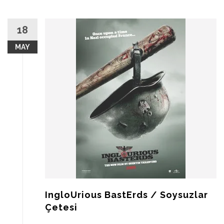
18
MAY
IngloUrious BastErds / Soysuzlar
Çetesi