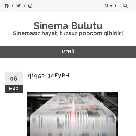
Menü
İçeriğe
Sinema Bulutu
atla
Sinemasız hayat, tuzsuz popcorn gibidir!
MENÜ
İçeriğe
atla
qtq50-3cEyPH
06
MAR