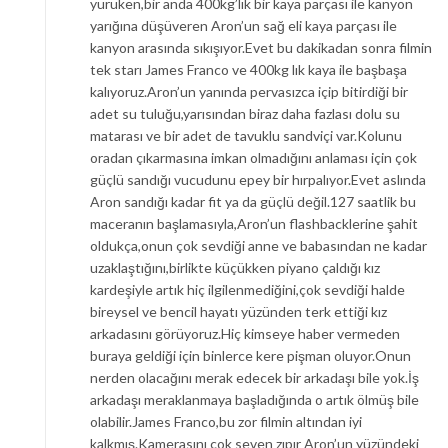
yürüken,bir anda 400kg’lık bir kaya parçası ile kanyon
yarığına düşüveren Aron’un sağ eli kaya parçası ile
kanyon arasında sıkışıyor.Evet bu dakikadan sonra filmin
tek starı James Franco ve 400kg lık kaya ile başbaşa
kalıyoruz.Aron’un yanında pervasızca içip bitirdiği bir
adet su tuluğu,yarısından biraz daha fazlası dolu su
matarası ve bir adet de tavuklu sandviçi var.Kolunu
oradan çıkarmasına imkan olmadığını anlaması için çok
güçlü sandığı vucudunu epey bir hırpalıyor.Evet aslında
Aron sandığı kadar fit ya da güçlü değil.127 saatlik bu
maceranın başlamasıyla,Aron’un flashbacklerine şahit
oldukça,onun çok sevdiği anne ve babasından ne kadar
uzaklaştığını,birlikte küçükken piyano çaldığı kız
kardeşiyle artık hiç ilgilenmediğini,çok sevdiği halde
bireysel ve bencil hayatı yüzünden terk ettiği kız
arkadasını görüyoruz.Hiç kimseye haber vermeden
buraya geldiği için binlerce kere pişman oluyor.Onun
nerden olacağını merak edecek bir arkadaşı bile yok.İş
arkadaşı meraklanmaya başladığında o artık ölmüş bile
olabilir.James Franco,bu zor filmin altından iyi
kalkmış.Kamerasını çok seven zıpır Aron’un yüzündeki