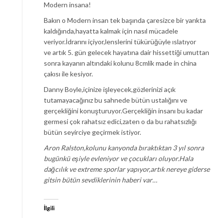
Modern insana!
Bakın o Modern insan tek başında çaresizce bir yarıkta
kaldığında,hayatta kalmak için nasıl mücadele
veriyor.İdrarını içiyor,lenslerini tükürüğüyle ıslatıyor
ve artık 5. gün gelecek hayatına dair hissettiği umuttan
sonra kayanın altındaki kolunu 8cmlik made in china
çakısı ile kesiyor.
Danny Boyle,içinize işleyecek,gözlerinizi açık
tutamayacağınız bu sahnede bütün ustalığını ve
gerçekliğini konuşturuyor.Gerçekliğin insanı bu kadar
germesi çok rahatsız edici,zaten o da bu rahatsızlığı
bütün seyirciye geçirmek istiyor.
Aron Ralston,kolunu kanyonda bıraktıktan 3 yıl sonra
bugünkü eşiyle evleniyor ve çocukları oluyor.Hala
dağcılık ve extreme sporlar yapıyor,artık nereye giderse
gitsin bütün sevdiklerinin haberi var…
İlgili