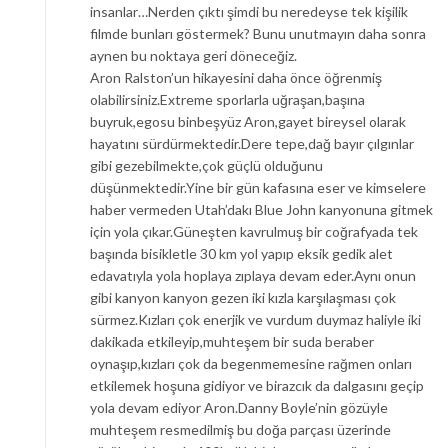
insanlar…Nerden çıktı şimdi bu neredeyse tek kişilik
filmde bunları göstermek? Bunu unutmayın daha sonra
aynen bu noktaya geri döneceğiz.
Aron Ralston’un hikayesini daha önce öğrenmiş
olabilirsiniz.Extreme sporlarla uğraşan,başına
buyruk,egosu binbeşyüz Aron,gayet bireysel olarak
hayatını sürdürmektedir.Dere tepe,dağ bayır çılgınlar
gibi gezebilmekte,çok güçlü olduğunu
düşünmektedir.Yine bir gün kafasına eser ve kimselere
haber vermeden Utah’dakı Blue John kanyonuna gitmek
için yola çıkar.Güneşten kavrulmuş bir coğrafyada tek
başında bisikletle 30 km yol yapıp eksik gedik alet
edavatıyla yola hoplaya zıplaya devam eder.Aynı onun
gibi kanyon kanyon gezen iki kızla karşılaşması çok
sürmez.Kızları çok enerjik ve vurdum duymaz haliyle iki
dakikada etkileyip,muhteşem bir suda beraber
oynaşıp,kızları çok da begenmemesine rağmen onları
etkilemek hoşuna gidiyor ve birazcık da dalgasını geçip
yola devam ediyor Aron.Danny Boyle’nin gözüyle
muhteşem resmedilmiş bu doğa parçası üzerinde