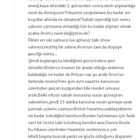
enerji,kaya altındaki 2. gününden sonra,derin pişmanlığa
nasıl da dönüşüyor?Hayatını sorgulaması bu kadar zor
koşullar altında mı olmalıydı?Sabah üşendiği için swiss
çakısını çantasına atmadığı için bu kadar pişman olmak
acaba Aron’u nasıl değiştirecek?
Filmin en sıkı sahnesi ise üphesiz talk show
sahnesi,müthiş bir sahne,Aron’un tam da düşüşe
geçtiği nokta…
Şimdi başlangıçta izlediğimiz görüntülere geri
dönelim.Binlerce insanın bir arada olduğu anlamsız
kalabalığa ne kadar da ihtiyacı var şu anda Aron’un
farkında mısınız?Her gün aynı saaatte kanyonun
üzerinden geçen kuzgundan bile medet umuyor
artık.Belki ofiste sabah masasına vuran güneşten
yakınırken,şimdi 15 dakika kanyona vuran güneşe ayak
parmak uçlarını uzatıyor.Bütün hayatını,uzaklaştıklarını
ne kadar özlediğini hatırlıyor.Bunları hatırlaması için fazla
sert bir teste tabi tutulmuş kendisi ama Danny Boyle
bu hikaye üzerinden hepimize sesleniyor,o çok
kibirli,başına buyruk,yanlız ve güçlü olduğunu düşünen