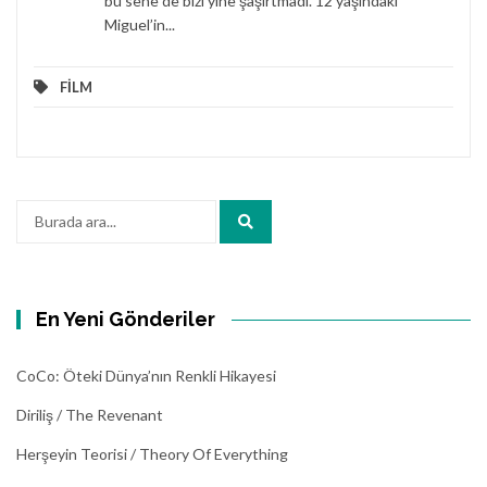
bu sene de bizi yine şaşırtmadı. 12 yaşındaki
Miguel’in...
FİLM
Arama:
En Yeni Gönderiler
CoCo: Öteki Dünya’nın Renkli Hikayesi
Diriliş / The Revenant
Herşeyin Teorisi / Theory Of Everything