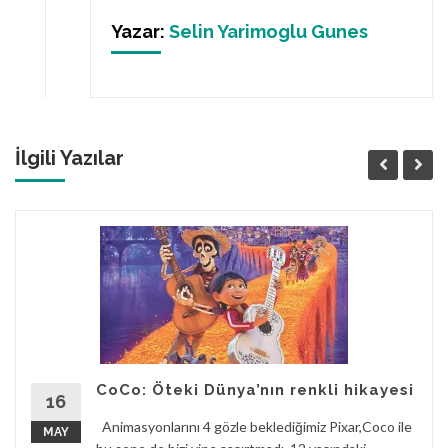
Yazar:
Selin Yarimoglu Gunes
İlgili Yazılar
CoCo: Öteki Dünya’nın renkli hikayesi
16
Animasyonlarını 4 gözle beklediğimiz Pixar,Coco ile
MAY