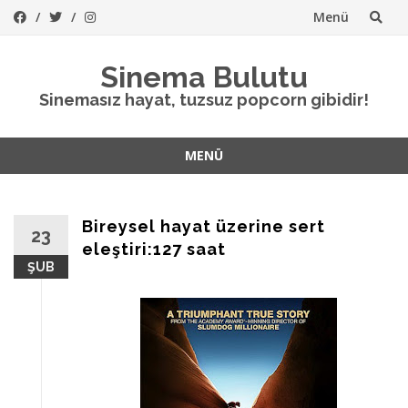
Menü
İçeriğe
Sinema Bulutu
atla
Sinemasız hayat, tuzsuz popcorn gibidir!
MENÜ
İçeriğe
atla
Bireysel hayat üzerine sert
23
eleştiri:127 saat
ŞUB