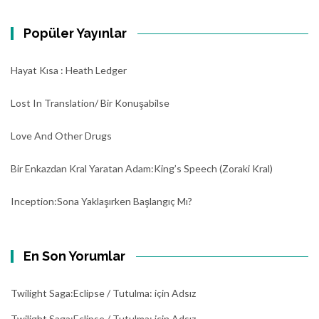
Popüler Yayınlar
Hayat Kısa : Heath Ledger
Lost In Translation/ Bir Konuşabilse
Love And Other Drugs
Bir Enkazdan Kral Yaratan Adam:King’s Speech (Zoraki Kral)
Inception:Sona Yaklaşırken Başlangıç Mı?
En Son Yorumlar
Twilight Saga:Eclipse / Tutulma:
için
Adsız
Twilight Saga:Eclipse / Tutulma:
için
Adsız