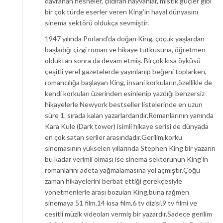
davranan nesneler, çıldıran hayvanlar, mistik güçler gibi
bir çok türde eserler veren King’in hayal dünyasını
sinema sektörü oldukça sevmiştir.
1947 yılında Porland’da doğan King, çoçuk yaşlardan
başladığı çizgi roman ve hikaye tutkusuna, öğretmen
olduktan sonra da devam etmiş. Birçok kısa öyküsü
çeşitli yerel gazetelerde yayınlanıp beğeni toplarken,
romancılığa başlayan King, insani korkuların,özellikle de
kendi korkuları üzerinden esinlenip yazdığı benzersiz
hikayelerle Newyork bestseller listelerinde en uzun
süre 1. sırada kalan yazarlardandır.Romanlarının yanında
Kara Kule (Dark tower) isimli hikaye serisi de dünyada
en çok satan seriler arasındadır.Gerilim,korku
sinemasının yükselen yıllarında Stephen King bir yazarın
bu kadar verimli olması ise sinema sektörünün King’in
romanlarını adeta yağmalamasına yol açmıştır.Çoğu
zaman hikayelerini berbat ettiği gerekçesiyle
yönetmenlerle arası bozulan King,buna rağmen
sinemaya 51 film,14 kısa film,6 tv dizisi,9 tv filmi ve
cesitli müzik videoları vermiş bir yazardır.Sadece gerilim