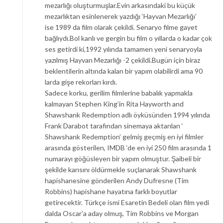
mezarlığı oluşturmuşlar.Evin arkasındaki bu küçük
mezarlıktan esinlenerek yazdığı ‘Hayvan Mezarlığı’
ise 1989 da film olarak çekildi. Senaryo filme gayet
bağlıydı.Bol kanlı ve gergin bu film o yıllarda o kadar çok
ses getirdi ki,1992 yılında tamamen yeni senaryoyla
yazılmış Hayvan Mezarlığı -2 çekildi.Bugün için biraz
beklentilerin altında kalan bir yapım olabilirdi ama 90
larda gişe rekorları kırdı.
Sadece korku, gerilim filmlerine babalık yapmakla
kalmayan Stephen King’in Rita Hayworth and
Shawshank Redemption adlı öyküsünden 1994 yılında
Frank Darabot tarafından sinemaya aktarılan ‘
Shawshank Redemption’ gelmiş geçmiş en iyi filmler
arasında gösterilen, IMDB ‘de en iyi 250 film arasında 1
numarayı göğüsleyen bir yapım olmuştur. Şaibeli bir
şekilde karısını öldürmekle suçlanarak Shawshank
hapishanesine gönderilen Andy Dufresne (Tim
Robbins) hapishane hayatına farklı boyutlar
getirecektir. Türkçe ismi Esaretin Bedeli olan film yedi
dalda Oscar’a aday olmuş, Tim Robbins ve Morgan