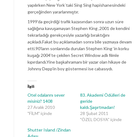
yapılırken New York`taki Sing Sing hapishanesindeki
gerçeğinden yararlanmıştır.
1999’da geçirdiği trafik kazasından sonra uzun süre
sağlığına kavuşamayan Stephen King ,2001 de kendini
tekrarladığı gerekçesiyle yazarlığı bıraktığını
açıkladı.Fakat bu açıklamadan sonra bile yazmaya devam
etti.90’ların sonlarında durulan Stephen King ‘in korku
kuşağı 2004’te çekilen Secret Window adlı filmle
kıpırdandı.Yine başkahramanı bir yazar olan hikaye de
Johnny Depp’in boy göstermesi ise cabasıydı.
İlgili
Otel odalarını sever
83. Akademi Ödülleri de
misiniz? 1408
geride
27 Aralık 2010
kaldı.Şaşırtmadan!
"FİLM" içinde
28 Şubat 2011
"ÖZEL DOSYA" içinde
Shutter Island /Zindan
Adası