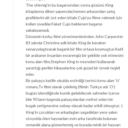
The shinnig’in bu başarısından sonra gözünü King
kitaplarına diken yapımcılar,hemen arkasından satış
grafiklerini alt üst eden kitabı Cujo’yu filme cekmek için
kolları sıvadılar.Fakat Cujo beklenen başarıyı
yakalayamadı.
Dönemin korku filmi yönetmenlerinden John Carpenter
83 yılında Christine adlı kitabı King ile beraber
senaryolaştırarak başarılı bir film ortaya koymuştur.Katil
bir arabanın insanları esrarengiz bir şekilde yok etmesini
konu alan film,Stephen King in nesneleri kullanarak
yarattığı gerilim hikayelerine çok güzel bir örnek teşkil
eder.
Bir palyaço katilin okulda estirdiği terörü konu alan ‘It’
romanı,Tv filmi olarak çekilmiş (filmin Türkçe adı ‘O’)
bugün izlendiğinde komik gelebilecek sahneler içerse
bile 90 ların başında palyaçolardan nefret eden bir
kuşak yetişmesine sebep olacak kadar etkili olmuştur.
.
J
King’in çocukları ve arkadaşları yaşadıkları yere yakın
otoyolda ölen hayvanları evin arka tarafında bulunan
ormanlık alana gömerlermiş ve burada minik bir hayvan