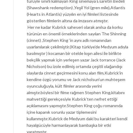
türüyle sınırlı kalmayan King sinemaya Esaretin Bedeli
(Shawshank redemption) ,Yeşil Yol (gren mile),Atlantis
(Hearts in Atlantis) yüzyılın en iyi filmleri listesinde
gösterilen filmlerin altına da imzasını atmıştır.
Her ne kadar Kubrick saheseri olarak anılsa da korku
türünün en önemli örneklerinden sayılan The Shinning
(cinnet) ,Stephen King ‘in aynı adlı romanından
uyarlanılarak çekilmiştir.(Kitap türkiye’de Medyum adıyla
basılmıştır ) kocaman bir otelde kışın ailesi ile birlikte
bekçilik yapmak için yerleşen yazar Jack torrance (Jack
Nicholson) bu izole edilmiş ortamda çeşitli olağandışı
olaylarda cinnet geçirmesini konu alan film,Kubrick’in
kendine özgü yorumu ve Jack nicholsun’un muhteşem
oyunculuğuyla, kült filmler arasında yerini
almıştır.böylesi bir filme rağmen Stephen King,kitabını
mahvettiği gerekçesiyle Kubrick’ten nefret ettiği
açıklamasını yapmıştır.Stephen King çoğu romanında
içine kapanık sorunlu yazar tiplemesini
kullanmıştır.Kubrick de Medyum daki bu karakteri kendi
hayalgücüyle harmanlayarak bambaşka bir etki
yaratmıştır.