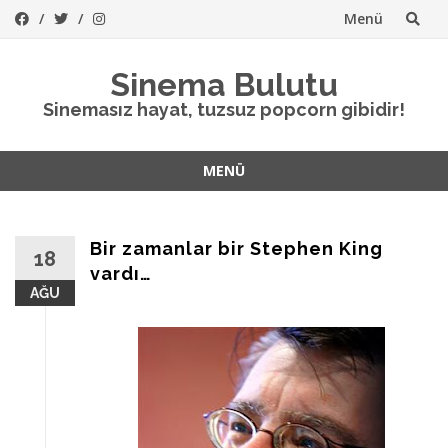
Menü
İçeriğe
Sinema Bulutu
atla
Sinemasız hayat, tuzsuz popcorn gibidir!
MENÜ
İçeriğe
atla
Bir zamanlar bir Stephen King
18
vardı…
AĞU